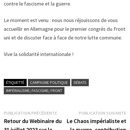
contre le fascisme et la guerre.
Le moment est venu : nous nous réjouissons de vous
accueillir en Allemagne pour le premier congrès du Front
uni et de discuter face à face de notre lutte commune.
Vive la solidarité internationale !
ÉTIQUETTÉ
CAMPAGNE POLITIQUE
DÉBATS
IMPÉRIALISME; FASCISME; FRONT
Navigation
Publication
P
PUBLICATION PRÉCÉDENTE
PUBLICATION SUIVANTE
précédente :
s
Retour du Webinaire du
Le Chaos impérialiste et
de
31 juillet 2023 sur la
la guerre, contribution