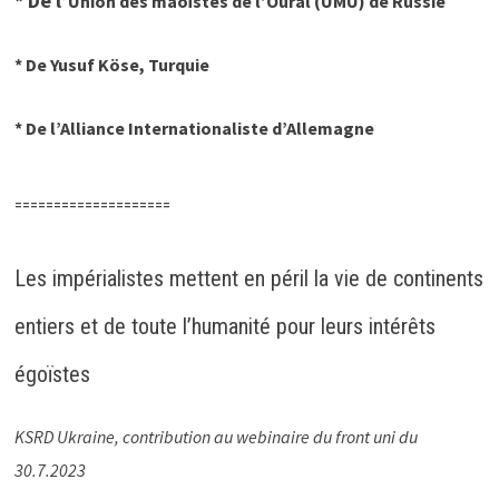
* De l’
Union des maoïstes de l’Oural (UMU) de Russie
*
De
Yusuf Köse, Turquie
*
De l’
Alliance Internationaliste
d’Allemagne
====================
Les impérialistes mettent en péril la vie de continents
entiers et de toute l’humanité pour leurs intérêts
égoïstes
KSRD Ukraine, contribution au webinaire du front uni du
30.7.2023