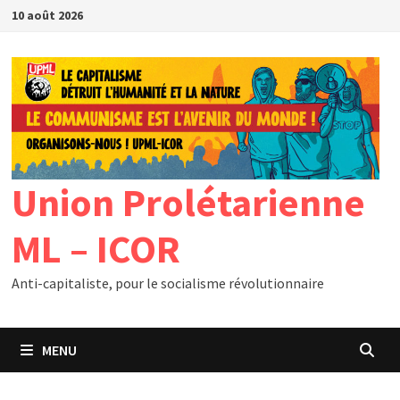
Passer
10 août 2026
au
contenu
Union Prolétarienne
ML – ICOR
Anti-capitaliste, pour le socialisme révolutionnaire
MENU