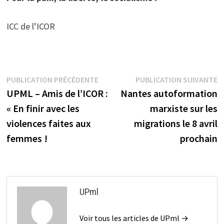
ICC de l’ICOR
Navigation
Publication
P
PUBLICATION PRÉCÉDENTE
PUBLICATION SUIVANTE
précédente :
s
UPML – Amis de l’ICOR :
Nantes autoformation
de
« En finir avec les
marxiste sur les
l’article
violences faites aux
migrations le 8 avril
femmes !
prochain
UPml
Voir tous les articles de UPml →