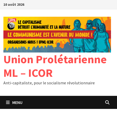
Passer
10 août 2026
au
contenu
Union Prolétarienne
ML – ICOR
Anti-capitaliste, pour le socialisme révolutionnaire
MENU