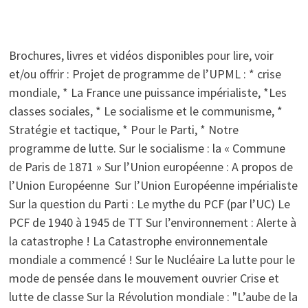
CONTE
DE
FÉES
DU
« GÉNOCIDE
Brochures, livres et vidéos disponibles pour lire, voir
DE
STALINE »
et/ou offrir : Projet de programme de l’UPML : * crise
EN
UKRAINE
mondiale, * La France une puissance impérialiste, *Les
classes sociales, * Le socialisme et le communisme, *
Stratégie et tactique, * Pour le Parti, * Notre
programme de lutte. Sur le socialisme : la « Commune
de Paris de 1871 » Sur l’Union européenne : A propos de
l’Union Européenne Sur l’Union Européenne impérialiste
Sur la question du Parti : Le mythe du PCF (par l’UC) Le
PCF de 1940 à 1945 de TT Sur l’environnement : Alerte à
la catastrophe ! La Catastrophe environnementale
mondiale a commencé ! Sur le Nucléaire La lutte pour le
mode de pensée dans le mouvement ouvrier Crise et
lutte de classe Sur la Révolution mondiale : "L’aube de la