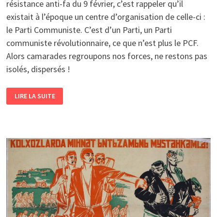
résistance anti-fa du 9 février, c’est rappeler qu’il
existait à l’époque un centre d’organisation de celle-ci :
le Parti Communiste. C’est d’un Parti, un Parti
communiste révolutionnaire, ce que n’est plus le PCF.
Alors camarades regroupons nos forces, ne restons pas
isolés, dispersés !
9
LIRE LA SUITE
FÉVRIER
1934
:
RÉSISTANCE
ANTIFASCISTE
DANS
L’EST
PARISIEN