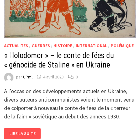
ACTUALITÉS
/
GUERRES
/
HISTOIRE
/
INTERNATIONAL
/
POLÉMIQUE
« Holodomor » – le conte de fées du
« génocide de Staline » en Ukraine
par
UPml
4 avril 2023
0
A l’occasion des développements actuels en Ukraine,
divers auteurs anticommunistes voient le moment venu
de colporter à nouveau le conte de fées de la « terreur
de la faim » soviétique au début des années 1930.
« HOLODOMOR »
LIRE LA SUITE
–
LE