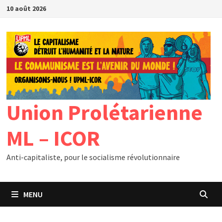
Passer
10 août 2026
au
contenu
Union Prolétarienne
ML – ICOR
Anti-capitaliste, pour le socialisme révolutionnaire
MENU