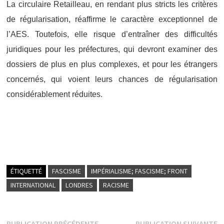
La circulaire Retailleau, en rendant plus stricts les critères
de régularisation, réaffirme le caractère
exceptionnel
de
l’AES. Toutefois, elle risque d’entraîner
des difficultés
juridiques pour les préfectures,
qui devront examiner des
dossiers de plus en plus complexes, et pour les étrangers
concernés, qui voient leurs
chances de régularisation
considérablement réduites.
ÉTIQUETTÉ
FASCISME
IMPÉRIALISME; FASCISME; FRONT
INTERNATIONAL
LONDRES
RACISME
Publication
P
PUBLICATION PRÉCÉDENTE
PUBLICATION SUIVANTE