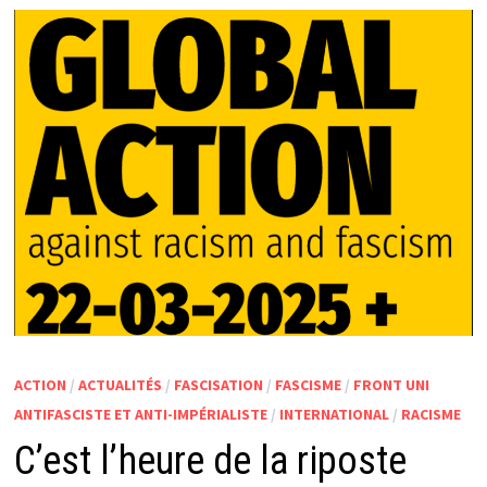
ACTION
/
ACTUALITÉS
/
FASCISATION
/
FASCISME
/
FRONT UNI
ANTIFASCISTE ET ANTI-IMPÉRIALISTE
/
INTERNATIONAL
/
RACISME
C’est l’heure de la riposte