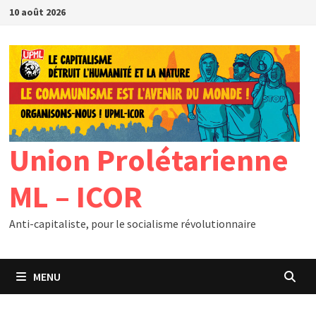
Passer
10 août 2026
au
contenu
Union Prolétarienne
ML – ICOR
Anti-capitaliste, pour le socialisme révolutionnaire
MENU