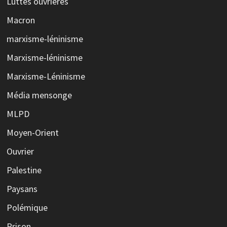
Luttes ouvrières
Macron
marxisme-léninisme
Marxisme-léninisme
Marxisme-Léninisme
Média mensonge
MLPD
Moyen-Orient
Ouvrier
Palestine
Paysans
Polémique
Prison