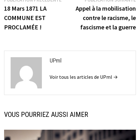
Navigation
précédente :
s
18 Mars 1871 LA
Appel à la mobilisation
de
COMMUNE EST
contre le racisme, le
l’article
PROCLAMÉE !
fascisme et la guerre
UPml
Voir tous les articles de UPml →
VOUS POURRIEZ AUSSI AIMER